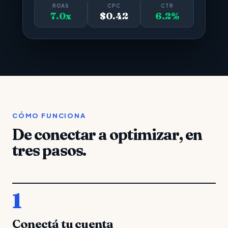
ROAS
CPC
CTR
7.0x
$0.42
6.2%
CÓMO FUNCIONA
De conectar a optimizar, en
tres pasos.
1
Conectá tu cuenta