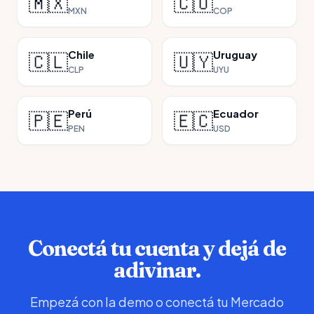
🇲🇽
🇨🇴
MXN
COP
Chile
Uruguay
🇨🇱
🇺🇾
CLP
UYU
Perú
Ecuador
🇵🇪
🇪🇨
PEN
USD
Conectá tu cuenta y dejá de
adivinar.
Empezá con la demo o conectá tu Mercado